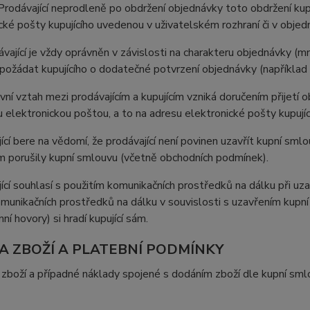
Prodávající neprodleně po obdržení objednávky toto obdržení kup
cké pošty kupujícího uvedenou v uživatelském rozhraní či v objedn
ávající je vždy oprávněn v závislosti na charakteru objednávky (
požádat kupujícího o dodatečné potvrzení objednávky (například 
vní vztah mezi prodávajícím a kupujícím vzniká doručením přijetí o
u elektronickou poštou, a to na adresu elektronické pošty kupujíc
jící bere na vědomí, že prodávající není povinen uzavřít kupní sm
 porušily kupní smlouvu (včetně obchodních podmínek).
jící souhlasí s použitím komunikačních prostředků na dálku při uza
omunikačních prostředků na dálku v souvislosti s uzavřením kupní
ní hovory) si hradí kupující sám.
NA ZBOŽÍ A PLATEBNÍ PODMÍNKY
 zboží a případné náklady spojené s dodáním zboží dle kupní smlo