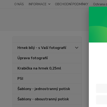
O NÁS
INFORMACE
OBCHODNÍ PODMÍNKY
Ochrana o
Úvod
Hrnek bílý - s Vaší fotografií
Obch
Úprava fotografií
Obchodn
Krabička na hrnek 0,25ml
Tím
PSI
Mát
Od 
Šablony - jednostranný potisk
ods
Pře
Šablony - oboustranný potisk
Pok