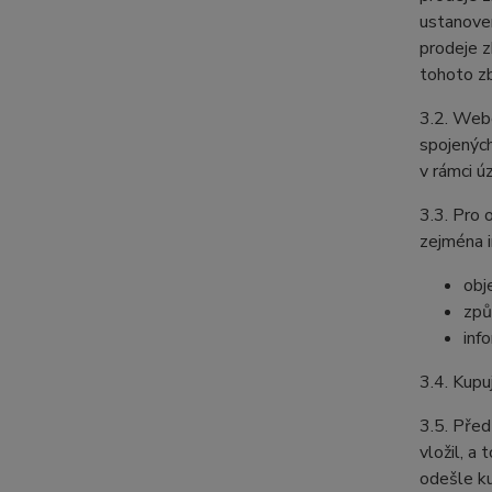
ustanoven
prodeje z
tohoto zb
3.2. Webo
spojených
v rámci ú
3.3. Pro 
zejména i
obj
způ
inf
3.4. Kupu
3.5. Před
vložil, a
odešle ku