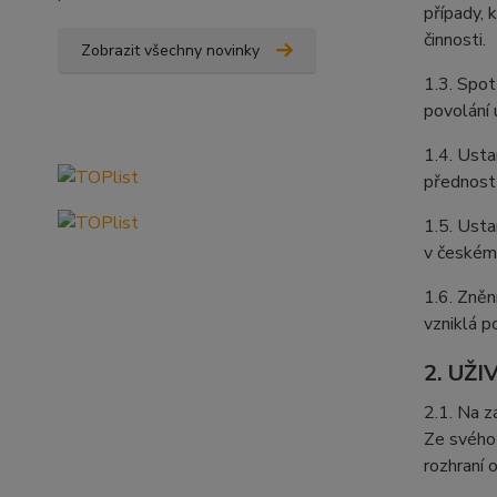
případy, 
činnosti.
Zobrazit všechny novinky
1.3. Spo
povolání 
1.4. Usta
přednost
1.5. Usta
v českém 
1.6. Zněn
vzniklá p
2. UŽ
2.1. Na z
Ze svého 
rozhraní 