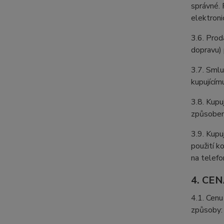
správné. 
elektroni
3.6. Prod
dopravu) 
3.7. Smlu
kupujícím
3.8. Kupu
způsobem
3.9. Kupu
použití k
na telefon
4. CE
4.1. Cenu
způsoby: