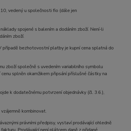
, vedený u společnosti fio (dále jen
é náklady spojené s balením a dodáním zboží. Není-li
dáním zboží.
 V případě bezhotovostní platby je kupní cena splatná do
enu zboží společně s uvedením variabilního symbolu
í cenu splněn okamžikem připsání příslušné částky na
edojde k dodatečnému potvrzení objednávky (čl. 3.6.),
.
ze vzájemně kombinovat.
ávaznými právními předpisy, vystaví prodávající ohledně
akturu. Prodávající není plátcem daně z přidané