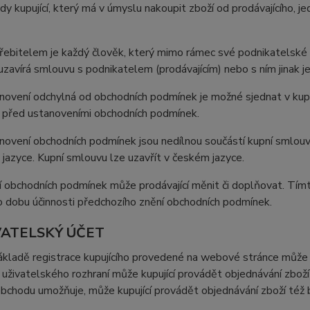
kdy kupující, který má v úmyslu nakoupit zboží od prodávajícího, j
třebitelem je každý člověk, který mimo rámec své podnikatelsk
uzavírá smlouvu s podnikatelem (prodávajícím) nebo s ním jinak j
novení odchylná od obchodních podmínek je možné sjednat v kupn
 před ustanoveními obchodních podmínek.
novení obchodních podmínek jsou nedílnou součástí kupní smlou
jazyce. Kupní smlouvu lze uzavřít v českém jazyce.
í obchodních podmínek může prodávající měnit či doplňovat. Tím
o dobu účinnosti předchozího znění obchodních podmínek.
IVATELSKÝ ÚČET
ákladě registrace kupujícího provedené na webové stránce může k
uživatelského rozhraní může kupující provádět objednávání zboží 
obchodu umožňuje, může kupující provádět objednávání zboží též