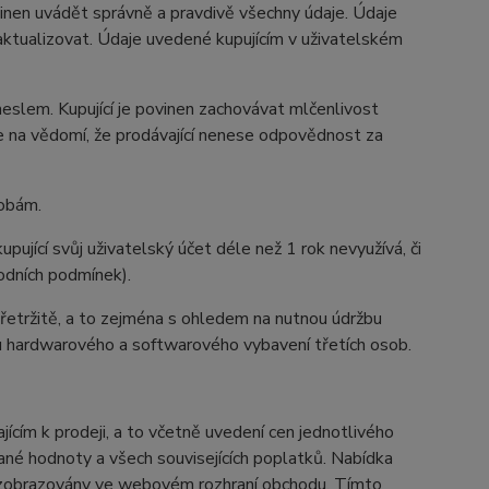
povinen uvádět správně a pravdivě všechny údaje. Údaje
n aktualizovat. Údaje uvedené kupujícím v uživatelském
eslem. Kupující je povinen zachovávat mlčenlivost
re na vědomí, že prodávající nenese odpovědnost za
sobám.
upující svůj uživatelský účet déle než 1 rok nevyužívá, či
hodních podmínek).
přetržitě, a to zejména s ohledem na nutnou údržbu
u hardwarového a softwarového vybavení třetích osob.
cím k prodeji, a to včetně uvedení cen jednotlivého
ané hodnoty a všech souvisejících poplatků. Nabídka
ou zobrazovány ve webovém rozhraní obchodu. Tímto