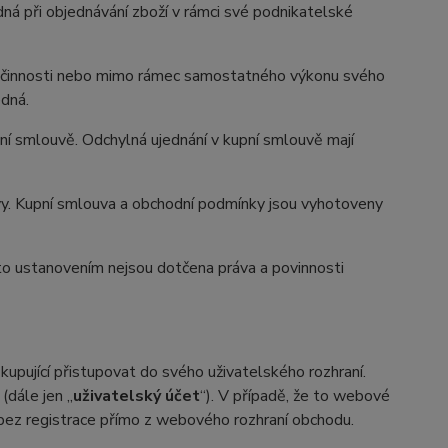
edná při objednávání zboží v rámci své podnikatelské
é činnosti nebo mimo rámec samostatného výkonu svého
edná.
í smlouvě. Odchylná ujednání v kupní smlouvě mají
vy. Kupní smlouva a obchodní podmínky jsou vyhotoveny
to ustanovením nejsou dotčena práva a povinnosti
upující přistupovat do svého uživatelského rozhraní.
(dále jen „
uživatelský účet
“). V případě, že to webové
 bez registrace přímo z webového rozhraní obchodu.