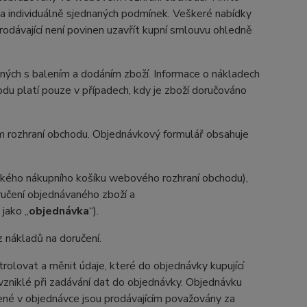
a individuálně sjednaných podmínek. Veškeré nabídky
dávající není povinen uzavřít kupní smlouvu ohledně
ných s balením a dodáním zboží. Informace o nákladech
u platí pouze v případech, kdy je zboží doručováno
ém rozhraní obchodu. Objednávkový formulář obsahuje
ického nákupního košíku webového rozhraní obchodu),
učení objednávaného zboží a
jako „
objednávka
“).
z nákladů na doručení.
rolovat a měnit údaje, které do objednávky kupující
 vzniklé při zadávání dat do objednávky. Objednávku
dené v objednávce jsou prodávajícím považovány za