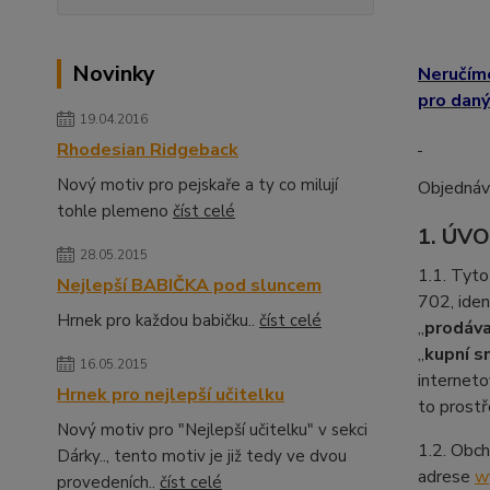
Novinky
Neručíme
pro daný
19.04.2016
Rhodesian Ridgeback
Nový motiv pro pejskaře a ty co milují
Objednávk
tohle plemeno
číst celé
1. ÚV
28.05.2015
1.1. Tyto
Nejlepší BABIČKA pod sluncem
702, ide
Hrnek pro každou babičku..
číst celé
„
prodávaj
„
kupní s
16.05.2015
interneto
Hrnek pro nejlepší učitelku
to prostř
Nový motiv pro "Nejlepší učitelku" v sekci
1.2. Obch
Dárky.., tento motiv je již tedy ve dvou
adrese
w
provedeních..
číst celé