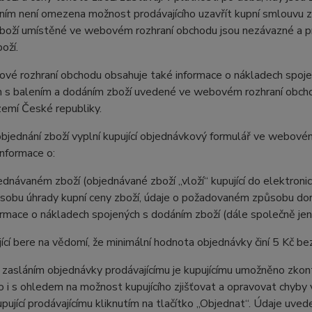
ím není omezena možnost prodávajícího uzavřít kupní smlouvu z
boží umístěné ve webovém rozhraní obchodu jsou nezávazné a pro
oží.
vé rozhraní obchodu obsahuje také informace o nákladech spoje
 s balením a dodáním zboží uvedené ve webovém rozhraní obchod
zemí České republiky.
objednání zboží vyplní kupující objednávkový formulář ve webov
nformace o:
ednávaném zboží (objednávané zboží „vloží“ kupující do elektron
sobu úhrady kupní ceny zboží, údaje o požadovaném způsobu dor
ormace o nákladech spojených s dodáním zboží (dále společně jen 
jící bere na vědomí, že minimální hodnota objednávky činí 5 Kč be
 zasláním objednávky prodávajícímu je kupujícímu umožněno zkont
 to i s ohledem na možnost kupujícího zjišťovat a opravovat chyby
pující prodávajícímu kliknutím na tlačítko „Objednat“. Údaje uve