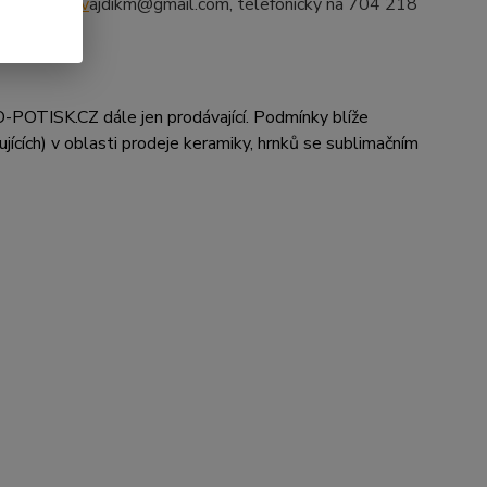
tronicky na
v
ajdikm@gmail.com, telefonicky na 704 218
-POTISK.CZ dále jen prodávající. Podmínky blíže
ujících) v oblasti prodeje keramiky, hrnků se sublimačním