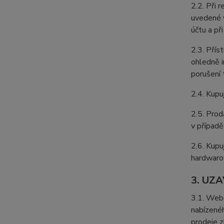
2.2. Při 
uvedené v
účtu a př
2.3. Přís
ohledně i
porušení 
2.4. Kupu
2.5. Prod
v případě
2.6. Kupu
hardwarov
3. UZ
3.1. Webo
nabízenéh
prodeje z