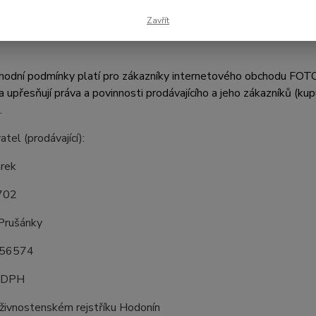
je písemnosti zasílejte na Novinky 702, 696 21 Prušánky; elek
.
Zavřít
hodní podmínky platí pro zákazníky internetového obchodu FOTO
a upřesňují práva a povinnosti prodávajícího a jeho zákazníků (kup
.
tel (prodávající):
arek
702
Prušánky
656574
e DPH
živnostenském rejstříku Hodonín