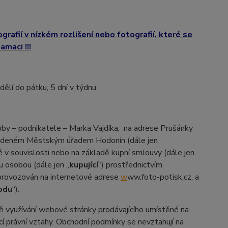
grafií v nízkém rozlišení nebo fotografií, které se
maci !!!
lí do pátku, 5 dní v týdnu.
soby – podnikatele – Marka Vajdíka, na adrese Prušánky
u vedeném Městským úřadem Hodonín (dále jen
é v souvislosti
nebo
na základě kupní smlouvy (dále jen
ou osobou (dále jen „
kupující
“) prostřednictvím
 provozován na internetové adrese
w
ww.foto-potisk.cz, a
odu
“).
ři využívání webové stránky prodávajícího umístěné na
jící právní vztahy. Obchodní podmínky se nevztahují na