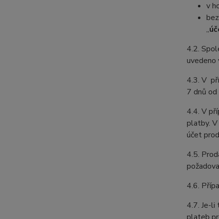
v h
bez
„
úč
4.2. Spol
uvedeno v
4.3. V př
7 dnů od 
4.4. V př
platby. V
účet prod
4.5. Prod
požadovat
4.6. Příp
4.7. Je-l
plateb pr