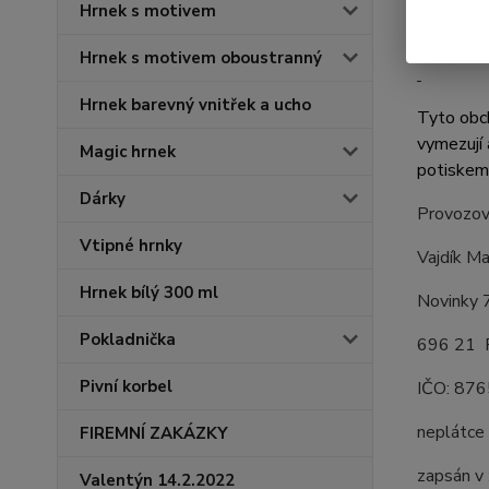
Svo
Hrnek s motivem
928
Hrnek s motivem oboustranný
Hrnek barevný vnitřek a ucho
Tyto obc
vymezují 
Magic hrnek
potiskem
Dárky
Provozova
Vtipné hrnky
Vajdík M
Hrnek bílý 300 ml
Novinky 
Pokladnička
696 21 
Pivní korbel
IČO: 87
neplátc
FIREMNÍ ZAKÁZKY
zapsán v 
Valentýn 14.2.2022