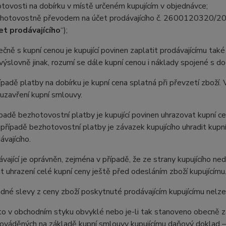
otovosti na dobírku v místě určeném kupujícím v objednávce;
hotovostně převodem na účet prodávajícího č. 2600120320/2010
et prodávajícího
“);
ečně s kupní cenou je kupující povinen zaplatit prodávajícímu tak
ýslovně jinak, rozumí se dále kupní cenou i náklady spojené s do
ípadě platby na dobírku je kupní cena splatná při převzetí zboží.
uzavření kupní smlouvy.
ípadě bezhotovostní platby je kupující povinen uhrazovat kupní c
 případě bezhotovostní platby je závazek kupujícího uhradit kupn
ávajícího.
ávající je oprávněn, zejména v případě, že ze strany kupujícího n
 uhrazení celé kupní ceny ještě před odesláním zboží kupujícímu
adné slevy z ceny zboží poskytnuté prodávajícím kupujícímu nel
i to v obchodním styku obvyklé nebo je-li tak stanoveno obecně z
ováděných na základě kupní smlouvy kupujícímu daňový doklad – f