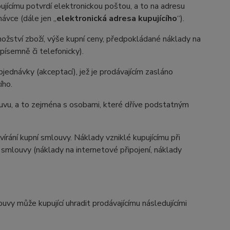
ujícímu potvrdí elektronickou poštou, a to na adresu
ávce (dále jen „
elektronická adresa kupujícího
“).
množství zboží, výše kupní ceny, předpokládané náklady na
písemně či telefonicky).
bjednávky (akceptací), jež je prodávajícím zasláno
ího.
louvu, a to zejména s osobami, které dříve podstatným
vírání kupní smlouvy. Náklady vzniklé kupujícímu při
 smlouvy (náklady na internetové připojení, náklady
uvy může kupující uhradit prodávajícímu následujícími