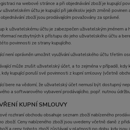
registraci na webové stránce a při objednávání zboží je kupující 
 uživatelském účtu je kupující při jakékoliv jejich změně povine
i objednávání zboží jsou prodávajícím považovány za správné.
tup k uživatelskému účtu je zabezpečen uživatelským jménem a h
nformací nezbytných k přístupu do jeho uživatelského účtu a be
této povinnosti ze strany kupujícího.
jící není oprávněn umožnit využívání uživatelského účtu třetím o
ávající může zrušit uživatelský účet, a to zejména v případě, kdy k
, kdy kupující poruší své povinnosti z kupní smlouvy (včetně obc
jící bere na vědomí, že uživatelský účet nemusí být dostupný ne
ého a softwarového vybavení prodávajícího, popř. nutnou údržb
AVŘENÍ KUPNÍ SMLOUVY
vé rozhraní obchodu obsahuje seznam zboží nabízeného prodávají
o zboží. Ceny nabízeného zboží jsou uvedeny včetně daně z přid
boží a ceny tohoto zboží zůstávají v platnosti po dobu, kdy js