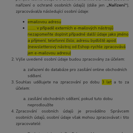
nařízení o ochraně osobních údajů) (dále jen
„Nařízení“
),
zpracovával/a následující osobní údaje:
emailovou adresu
……… v případě externích e-mailových nástrojů
nezapomeňte doplnit případné další údaje jako jméno
a příjmení; telefonní číslo; adresu bydliště apod.
(newsletterový nástroj od Eshop-rychle zpracovává
jen e-mailovou adresu)
Výše uvedené osobní údaje budou zpracovány za účelem:
zařazení do databáze pro zasílání online obchodních
sdělení.
Souhlas udělujete na zpracování po dobu
3 let
a to za
účelem:
zasílání obchodních sdělení, pokud tuto dobu
neprodloužíte
Zpracování osobních údajů je prováděno Správcem
osobních údajů, osobní údaje však mohou zpracovávat i tito
zpracovatelé: