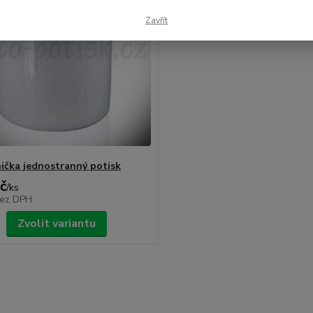
Zavřít
ička jednostranný potisk
č
/
ks
ez DPH
Zvolit variantu