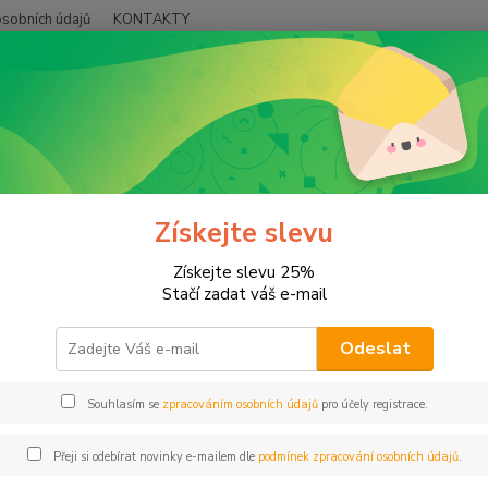
sobních údajů
KONTAKTY
Hledat
okladnička
Jednostranný potisk
ostranný potisk
Získejte slevu
Získejte slevu 25%
Stačí zadat váš e-mail
jší
Nejlevnější
Nejdražší
Odeslat
1-1 z 1
Souhlasím se
zpracováním osobních údajů
pro účely registrace.
Přeji si odebírat novinky e-mailem dle
podmínek zpracování osobních údajů
.