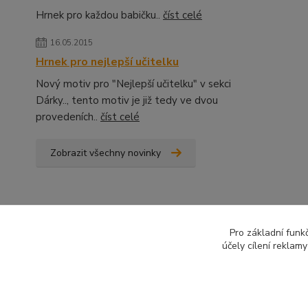
Hrnek pro každou babičku..
číst celé
16.05.2015
Hrnek pro nejlepší učitelku
Nový motiv pro "Nejlepší učitelku" v sekci
Dárky.., tento motiv je již tedy ve dvou
provedeních..
číst celé
Zobrazit všechny novinky
Pro základní funk
účely cílení reklam