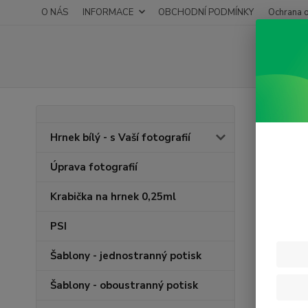
O NÁS
INFORMACE
OBCHODNÍ PODMÍNKY
Ochrana o
Úvod
P
Hrnek bílý - s Vaší fotografií
Jedn
Úprava fotografií
Nejnově
Krabička na hrnek 0,25ml
PSI
Zobrazuji 
Šablony - jednostranný potisk
Šablony - oboustranný potisk