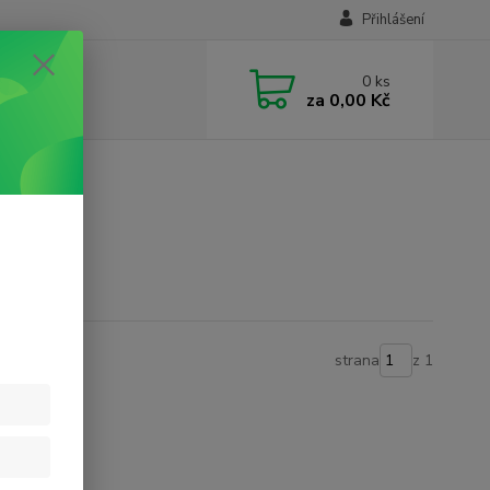
Přihlášení
0
ks
za
0,00 Kč
strana
z 1