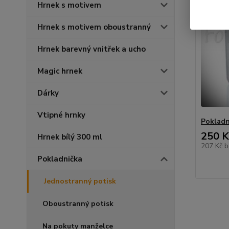
Hrnek s motivem
Hrnek s motivem oboustranný
Hrnek barevný vnitřek a ucho
Magic hrnek
Dárky
Vtipné hrnky
Pokladn
250 K
Hrnek bílý 300 ml
207 Kč
b
Pokladnička
Jednostranný potisk
Oboustranný potisk
Na pokuty manželce