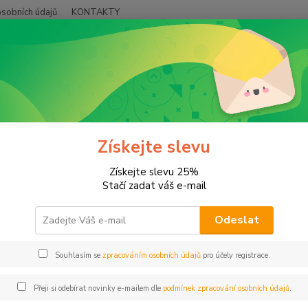
sobních údajů
KONTAKTY
Hledat
agic hrnek
Magic - oboustranný potisk
c - oboustranný potisk
Získejte slevu
Získejte slevu 25%
Stačí zadat váš e-mail
jší
Nejlevnější
Nejdražší
Odeslat
1-2 z 2
Souhlasím se
zpracováním osobních údajů
pro účely registrace.
Přeji si odebírat novinky e-mailem dle
podmínek zpracování osobních údajů
.