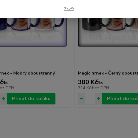
Zavřít
rnek - Modrý oboustranný
Magic hrnek - Černý oboust
č
380 Kč
/
ks
/
ks
ez DPH
314 Kč
bez DPH
Přidat do košíku
Přidat do ko