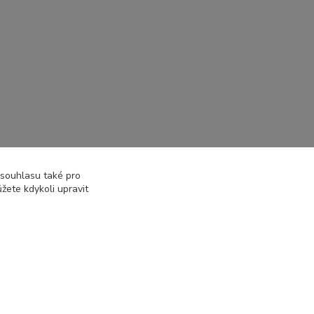
 souhlasu také pro
žete kdykoli upravit
Vytvořeno na
Eshop-rychle.cz