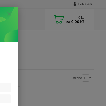
Přihlášení
0
ks
za
0,00 Kč
strana
z 1