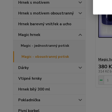
Hrnek s motivem
Hrnek s motivem oboustranný
Hrnek barevný vnitřek a ucho
Magic hrnek
Magic - jednostranný potisk
Magic - oboustranný potisk
Magic h
380 K
Dárky
314 Kč
b
Vtipné hrnky
Hrnek bílý 300 ml
Pokladnička
Pivní korbel