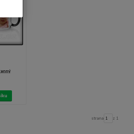
ranný
šíku
strana
z 1