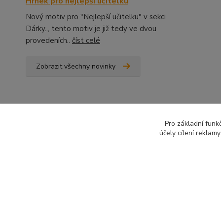
Hrnek pro nejlepší učitelku
Nový motiv pro "Nejlepší učitelku" v sekci
Dárky.., tento motiv je již tedy ve dvou
provedeních..
číst celé
Zobrazit všechny novinky
Pro základní funk
účely cílení reklam