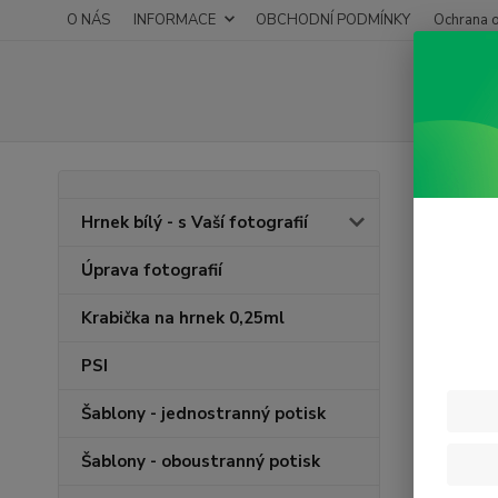
O NÁS
INFORMACE
OBCHODNÍ PODMÍNKY
Ochrana o
Úvod
M
Hrnek bílý - s Vaší fotografií
Magi
Úprava fotografií
Nejnově
Krabička na hrnek 0,25ml
PSI
Zobrazuji 
Šablony - jednostranný potisk
Šablony - oboustranný potisk