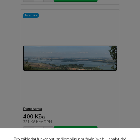
Novinka
Panorama
400 Kč
/
ks
331 Kč
bez DPH
Přidat do košíku
Pro základní funkčnost, zpříjemnění používání webu, analytické