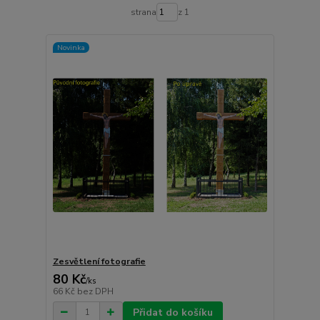
strana
z 1
Novinka
Zesvětlení fotografie
80 Kč
/
ks
66 Kč
bez DPH
Přidat do košíku