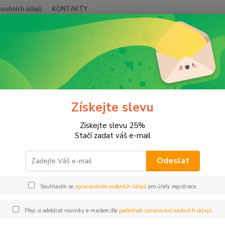
sobních údajů
KONTAKTY
Hledat
árky
Nejlepší maminka
epší maminka
Získejte slevu
Získejte slevu 25%
Hrnek 
Stačí zadat váš e-mail
nebo 
Odeslat
Ouš
bud
Souhlasím se
zpracováním osobních údajů
pro účely registrace.
Obo
Přeji si odebírat novinky e-mailem dle
podmínek zpracování osobních údajů
.