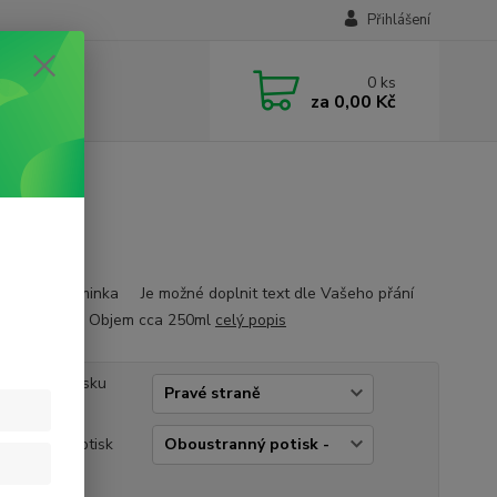
Přihlášení
0
ks
za
0,00 Kč
nejlepší maminka Je možné doplnit text dle Vašeho přání
jméno.. Objem cca 250ml
celý popis
ko vůči potisku
e na:
ustranný potisk