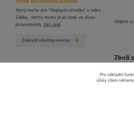
Hrnek pro nejlepší učitelku
Nový motiv pro "Nejlepší učitelku" v sekci
Dárky.., tento motiv je již tedy ve dvou
Objem c
provedeních..
číst celé
Zobrazit všechny novinky
Zboží 
Hrne
Pro základní funk
účely cílení reklam