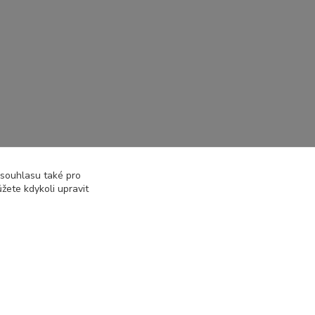
epší maminka
Jednotlivé hrnky
 souhlasu také pro
žete kdykoli upravit
Vytvořeno na
Eshop-rychle.cz