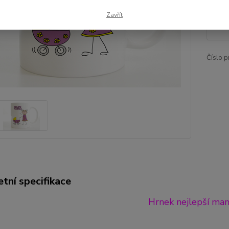
19
Zavřít
157
Číslo p
tní specifikace
Hrnek nejlepší ma