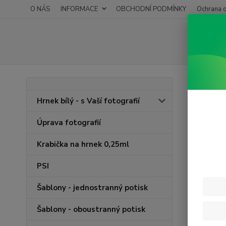
O NÁS
INFORMACE
OBCHODNÍ PODMÍNKY
Ochrana o
Úvod
D
Hrnek bílý - s Vaší fotografií
Nejl
Úprava fotografií
Novinka
Krabička na hrnek 0,25ml
PSI
Šablony - jednostranný potisk
Šablony - oboustranný potisk