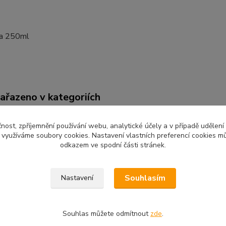
ca 250ml
zařazeno v kategoriích
k s motivem
Dárky
Nejl
čnost, zpříjemnění používání webu, analytické účely a v případě udělení
y využíváme soubory cookies. Nastavení vlastních preferencí cookies mů
odkazem ve spodní části stránek.
Souhlasím
Nastavení
Souhlas můžete odmítnout
zde
.