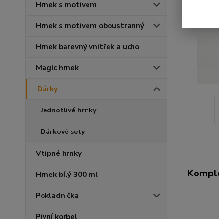
Hrnek s motivem
Hrnek s motivem oboustranný
Hrnek barevný vnitřek a ucho
Magic hrnek
Dárky
Jednotlivé hrnky
Dárkové sety
Vtipné hrnky
Komple
Hrnek bílý 300 ml
Pokladnička
Pivní korbel