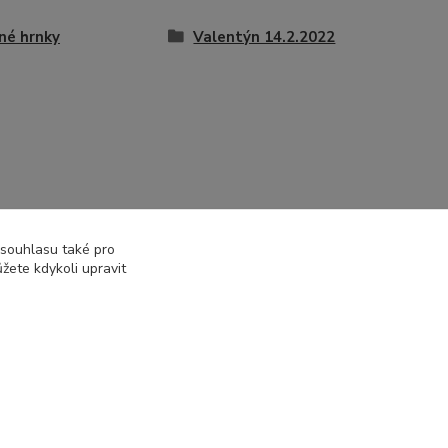
né hrnky
Valentýn 14.2.2022
 souhlasu také pro
žete kdykoli upravit
Vytvořeno na
Eshop-rychle.cz