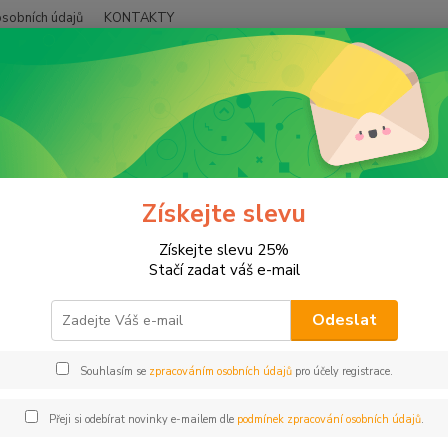
sobních údajů
KONTAKTY
Hledat
árky
Miluji Tě 2
ji Tě 2
Získejte slevu
Získejte slevu 25%
Je mo
Stačí zadat váš e-mail
ml
cel
Odeslat
Ouš
bud
Souhlasím se
zpracováním osobních údajů
pro účely registrace.
Obo
Přeji si odebírat novinky e-mailem dle
podmínek zpracování osobních údajů
.