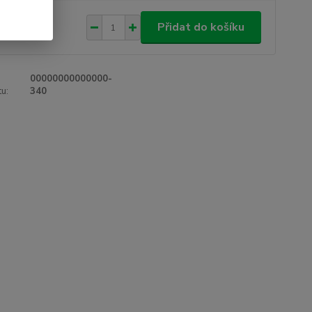
0 Kč
/
ks
Přidat do košíku
 Kč
bez DPH
00000000000000-
u:
340