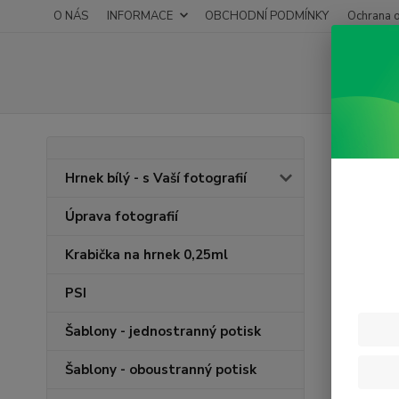
O NÁS
INFORMACE
OBCHODNÍ PODMÍNKY
Ochrana o
Úvod
D
Hrnek bílý - s Vaší fotografií
Milu
Úprava fotografií
Krabička na hrnek 0,25ml
PSI
Šablony - jednostranný potisk
Šablony - oboustranný potisk