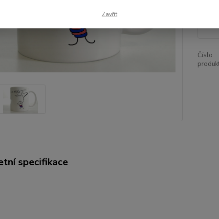
32
Zavřít
264
Číslo
produkt
tní specifikace