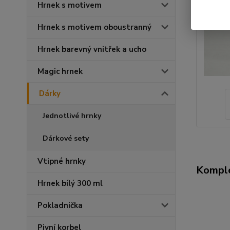
Hrnek s motivem
Hrnek s motivem oboustranný
Hrnek barevný vnitřek a ucho
Magic hrnek
Dárky
Jednotlivé hrnky
Dárkové sety
Vtipné hrnky
Komple
Hrnek bílý 300 ml
Pokladnička
Pivní korbel