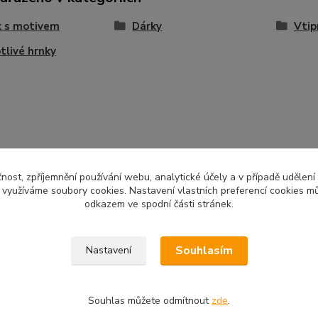
k s motivem
Dárky
Vtip
tlivé hrnky
čnost, zpříjemnění používání webu, analytické účely a v případě udělení
y využíváme soubory cookies. Nastavení vlastních preferencí cookies mů
odkazem ve spodní části stránek.
Souhlasím
Nastavení
Souhlas můžete odmítnout
zde
.