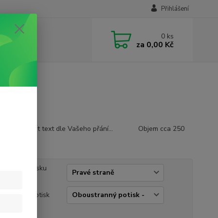
Přihlášení
0
ks
za
0,00 Kč
žné změnit text dle Vašeho přání... Objem cca 250
ý popis
ko vůči potisku
e na:
ustranný potisk