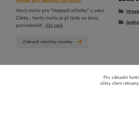
Hrnek pro nejlepší učitelku
Nový motiv pro "Nejlepší učitelku" v sekci
Hrne
Dárky.., tento motiv je již tedy ve dvou
Jedno
provedeních..
číst celé
Zobrazit všechny novinky
Pro základní funk
účely cílení reklam